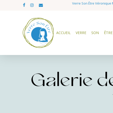
Skip
Verre Son Être Véronique M
facebook
instagram
email
to
main
content
ACCUEIL
VERRE
SON
ÊTRE
Galerie de