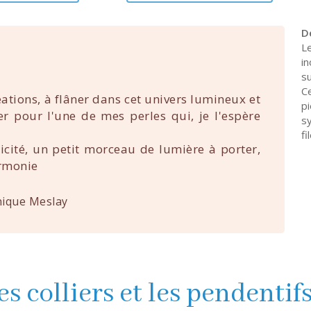
D
L
in
s
C
éations, à flâner dans cet univers lumineux et
p
uer pour l'une de mes perles qui, je l'espère
s
fi
nicité, un petit morceau de lumière à porter,
rmonie
ique Meslay
es colliers et les pendentif