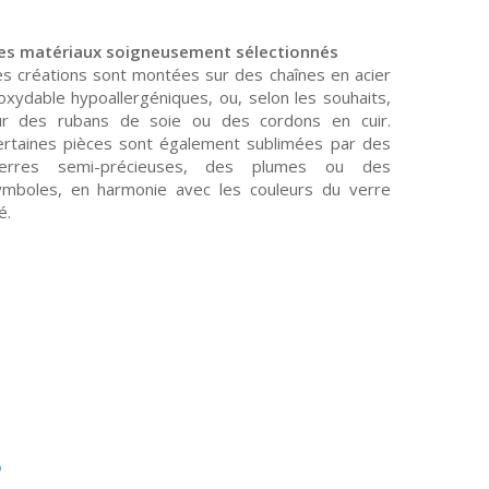
es matériaux soigneusement sélectionnés
es créations sont montées sur des chaînes en acier
oxydable hypoallergéniques, ou, selon les souhaits,
ur des rubans de soie ou des cordons en cuir.
ertaines pièces sont également sublimées par des
ierres semi-précieuses, des plumes ou des
ymboles, en harmonie avec les couleurs du verre
lé.
s