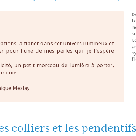
D
L
in
s
C
éations, à flâner dans cet univers lumineux et
p
uer pour l'une de mes perles qui, je l'espère
s
fi
nicité, un petit morceau de lumière à porter,
rmonie
ique Meslay
es colliers et les pendentif