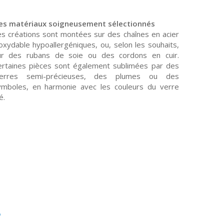
es matériaux soigneusement sélectionnés
es créations sont montées sur des chaînes en acier
oxydable hypoallergéniques, ou, selon les souhaits,
ur des rubans de soie ou des cordons en cuir.
ertaines pièces sont également sublimées par des
ierres semi-précieuses, des plumes ou des
ymboles, en harmonie avec les couleurs du verre
lé.
s