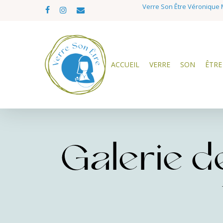
Skip
Verre Son Être Véronique M
facebook
instagram
email
to
main
content
ACCUEIL
VERRE
SON
ÊTRE
Galerie de