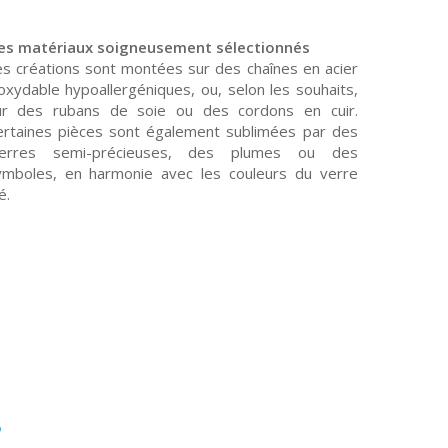
es matériaux soigneusement sélectionnés
es créations sont montées sur des chaînes en acier
oxydable hypoallergéniques, ou, selon les souhaits,
ur des rubans de soie ou des cordons en cuir.
ertaines pièces sont également sublimées par des
ierres semi-précieuses, des plumes ou des
ymboles, en harmonie avec les couleurs du verre
lé.
s