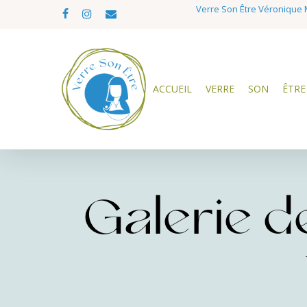
Skip
Verre Son Être Véronique M
facebook
instagram
email
to
main
content
ACCUEIL
VERRE
SON
ÊTRE
Galerie de