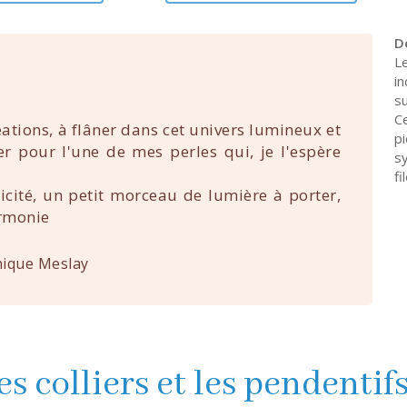
D
L
in
s
C
éations, à flâner dans cet univers lumineux et
p
uer pour l'une de mes perles qui, je l'espère
s
fi
nicité, un petit morceau de lumière à porter,
rmonie
ique Meslay
es colliers et les pendentif