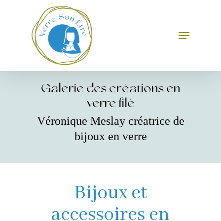
Skip
to
main
Menu
Close
content
Menu
Galerie des créations en
verre filé
Véronique Meslay créatrice de
bijoux en verre
Bijoux et
accessoires en