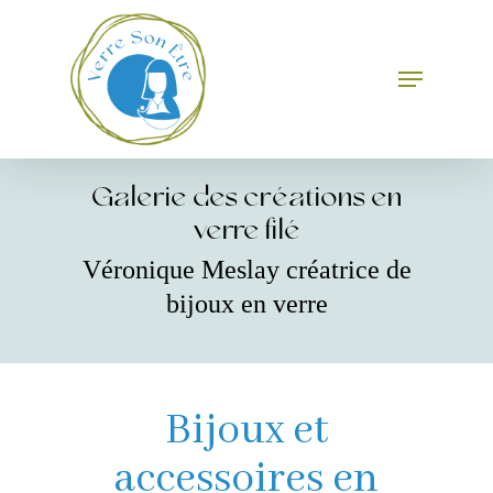
Skip
to
main
Menu
Close
content
Menu
Galerie des créations en
verre filé
Véronique Meslay créatrice de
bijoux en verre
Bijoux et
accessoires en