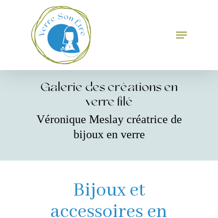
Skip
to
main
Menu
Close
content
Menu
Galerie des créations en
verre filé
Véronique Meslay créatrice de
bijoux en verre
Bijoux et
accessoires en