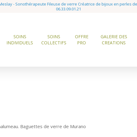
eslay - Sonothérapeute Fileuse de verre Créatrice de bijoux en perles d
06.33.09.01.21
SOINS
SOINS
OFFRE
GALERIE DES
INDIVIDUELS
COLLECTIFS
PRO
CREATIONS
chalumeau. Baguettes de verre de Murano