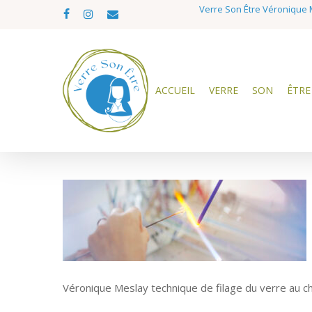
Skip
Verre Son Être Véronique M
facebook
instagram
email
to
main
content
ACCUEIL
VERRE
SON
ÊTRE
Véronique Meslay technique de filage du verre au 