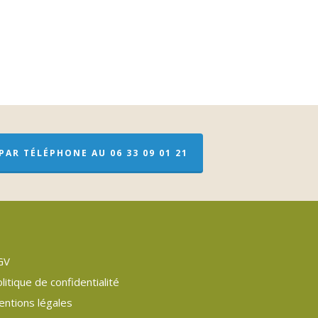
AR TÉLÉPHONE AU 06 33 09 01 21
GV
litique de confidentialité
entions légales